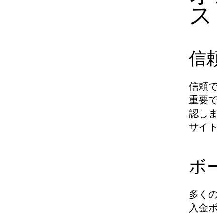
ス
信
信頼
重要
認し
サイ
ボ
多く
入金