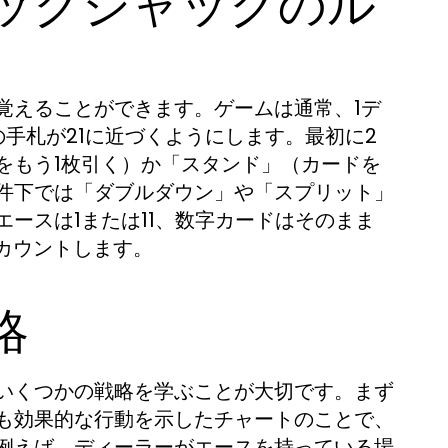
ックジャックのル
覚えることができます。ゲームは通常、1デ
手札が21に近づくようにします。最初に2
をもう1枚引く）か「スタンド」（カードを
件下では「ダブルダウン」や「スプリット」
ースは1または11、数字カードはそのまま
カウントします。
略
いくつかの戦略を学ぶことが大切です。まず
も効果的な行動を示したチャートのことで、
例えば、ディーラーがエースを持っている場