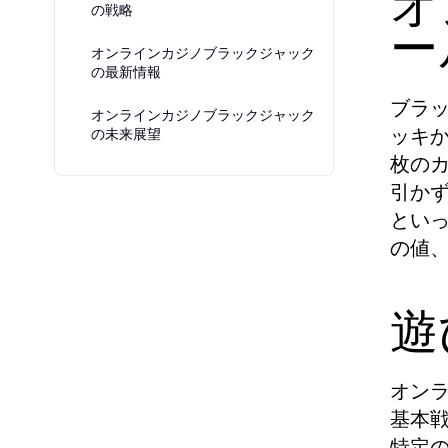
オ
の戦略
ー
オンラインカジノブラックジャック
の最新情報
ブラ
オンラインカジノブラックジャック
ッキか
の未来展望
枚の
引か
といっ
の値
遊
オン
基本
特定