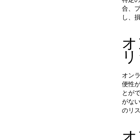
合、
し、
オ
リ
オン
便性
とが
がな
のリ
オ