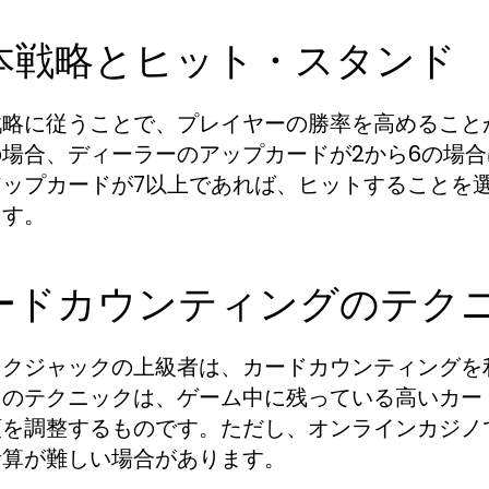
本戦略とヒット・スタンド
略に従うことで、プレイヤーの勝率を高めることが
の場合、ディーラーのアップカードが2から6の場
アップカードが7以上であれば、ヒットすることを
ます。
ードカウンティングのテク
ックジャックの上級者は、カードカウンティングを
このテクニックは、ゲーム中に残っている高いカー
額を調整するものです。ただし、オンラインカジノ
計算が難しい場合があります。