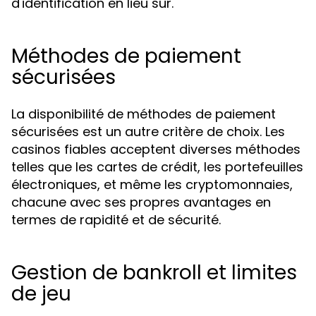
d'identification en lieu sûr.
Méthodes de paiement
sécurisées
La disponibilité de méthodes de paiement
sécurisées est un autre critère de choix. Les
casinos fiables acceptent diverses méthodes
telles que les cartes de crédit, les portefeuilles
électroniques, et même les cryptomonnaies,
chacune avec ses propres avantages en
termes de rapidité et de sécurité.
Gestion de bankroll et limites
de jeu