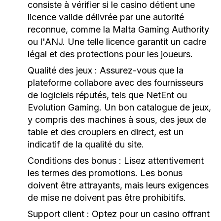
consiste à vérifier si le casino détient une
licence valide délivrée par une autorité
reconnue, comme la Malta Gaming Authority
ou l'ANJ. Une telle licence garantit un cadre
légal et des protections pour les joueurs.
Qualité des jeux :
Assurez-vous que la
plateforme collabore avec des fournisseurs
de logiciels réputés, tels que NetEnt ou
Evolution Gaming. Un bon catalogue de jeux,
y compris des machines à sous, des jeux de
table et des croupiers en direct, est un
indicatif de la qualité du site.
Conditions des bonus :
Lisez attentivement
les termes des promotions. Les bonus
doivent être attrayants, mais leurs exigences
de mise ne doivent pas être prohibitifs.
Support client :
Optez pour un casino offrant