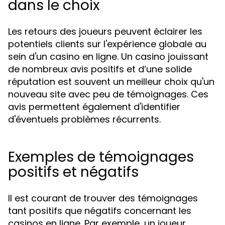
dans le choix
Les retours des joueurs peuvent éclairer les
potentiels clients sur l'expérience globale au
sein d'un casino en ligne. Un casino jouissant
de nombreux avis positifs et d’une solide
réputation est souvent un meilleur choix qu'un
nouveau site avec peu de témoignages. Ces
avis permettent également d'identifier
d'éventuels problèmes récurrents.
Exemples de témoignages
positifs et négatifs
Il est courant de trouver des témoignages
tant positifs que négatifs concernant les
casinos en ligne. Par exemple, un joueur