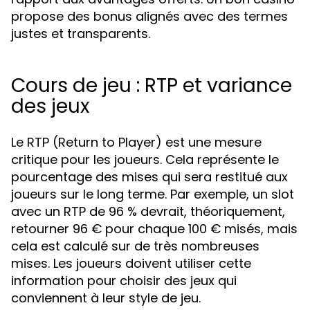
propose des bonus alignés avec des termes
justes et transparents.
Cours de jeu : RTP et variance
des jeux
Le RTP (Return to Player) est une mesure
critique pour les joueurs. Cela représente le
pourcentage des mises qui sera restitué aux
joueurs sur le long terme. Par exemple, un slot
avec un RTP de 96 % devrait, théoriquement,
retourner 96 € pour chaque 100 € misés, mais
cela est calculé sur de très nombreuses
mises. Les joueurs doivent utiliser cette
information pour choisir des jeux qui
conviennent à leur style de jeu.