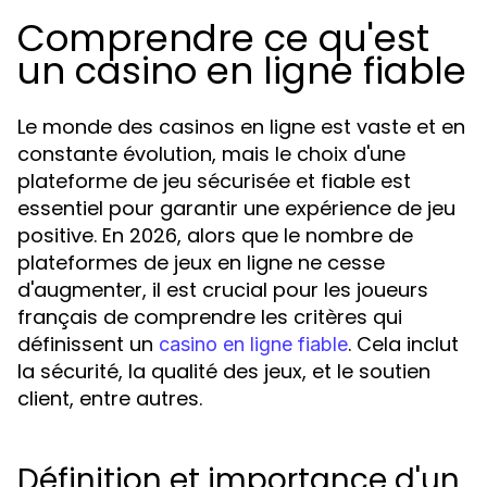
Comprendre ce qu'est
un casino en ligne fiable
Le monde des casinos en ligne est vaste et en
constante évolution, mais le choix d'une
plateforme de jeu sécurisée et fiable est
essentiel pour garantir une expérience de jeu
positive. En 2026, alors que le nombre de
plateformes de jeux en ligne ne cesse
d'augmenter, il est crucial pour les joueurs
français de comprendre les critères qui
définissent un
. Cela inclut
casino en ligne fiable
la sécurité, la qualité des jeux, et le soutien
client, entre autres.
Définition et importance d'un