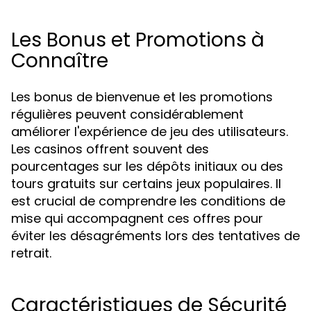
Les Bonus et Promotions à
Connaître
Les bonus de bienvenue et les promotions
régulières peuvent considérablement
améliorer l'expérience de jeu des utilisateurs.
Les casinos offrent souvent des
pourcentages sur les dépôts initiaux ou des
tours gratuits sur certains jeux populaires. Il
est crucial de comprendre les conditions de
mise qui accompagnent ces offres pour
éviter les désagréments lors des tentatives de
retrait.
Caractéristiques de Sécurité