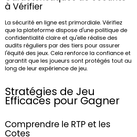
à Vérifier
La sécurité en ligne est primordiale. Vérifiez
que la plateforme dispose d'une politique de
confidentialité claire et qu'elle réalise des
audits réguliers par des tiers pour assurer
l'équité des jeux. Cela renforce la confiance et
garantit que les joueurs sont protégés tout au
long de leur expérience de jeu.
Stratégies de Jeu
Efficaces pour Gagner
Comprendre le RTP et les
Cotes