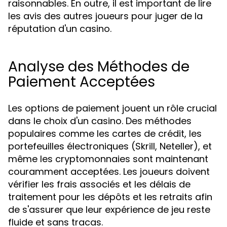
raisonnables. En outre, il est important de lire
les avis des autres joueurs pour juger de la
réputation d'un casino.
Analyse des Méthodes de
Paiement Acceptées
Les options de paiement jouent un rôle crucial
dans le choix d'un casino. Des méthodes
populaires comme les cartes de crédit, les
portefeuilles électroniques (Skrill, Neteller), et
même les cryptomonnaies sont maintenant
couramment acceptées. Les joueurs doivent
vérifier les frais associés et les délais de
traitement pour les dépôts et les retraits afin
de s'assurer que leur expérience de jeu reste
fluide et sans tracas.