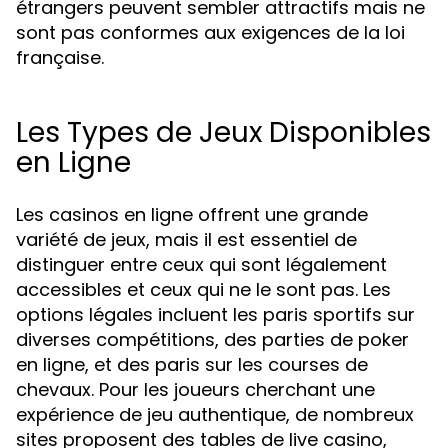
étrangers peuvent sembler attractifs mais ne
sont pas conformes aux exigences de la loi
française.
Les Types de Jeux Disponibles
en Ligne
Les casinos en ligne offrent une grande
variété de jeux, mais il est essentiel de
distinguer entre ceux qui sont légalement
accessibles et ceux qui ne le sont pas. Les
options légales incluent les paris sportifs sur
diverses compétitions, des parties de poker
en ligne, et des paris sur les courses de
chevaux. Pour les joueurs cherchant une
expérience de jeu authentique, de nombreux
sites proposent des tables de live casino,