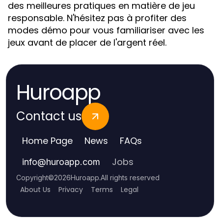
des meilleures pratiques en matière de jeu
responsable. N'hésitez pas à profiter des
modes démo pour vous familiariser avec les
jeux avant de placer de l'argent réel.
Huroapp
Contact us
Home Page
News
FAQs
Jobs
info
@
huroapp.com
Copyright
©
2026
Huroapp
.
All rights reserved
About Us
Privacy
Terms
Legal