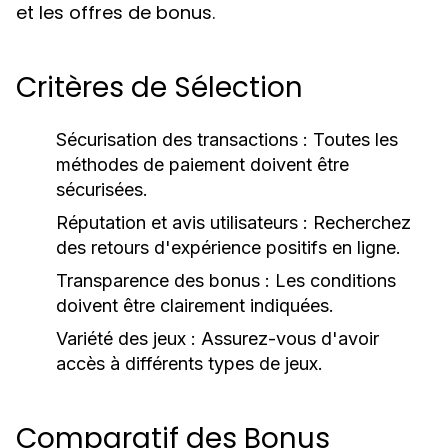
et les offres de bonus.
Critères de Sélection
Sécurisation des transactions :
Toutes les
méthodes de paiement doivent être
sécurisées.
Réputation et avis utilisateurs :
Recherchez
des retours d'expérience positifs en ligne.
Transparence des bonus :
Les conditions
doivent être clairement indiquées.
Variété des jeux :
Assurez-vous d'avoir
accès à différents types de jeux.
Comparatif des Bonus