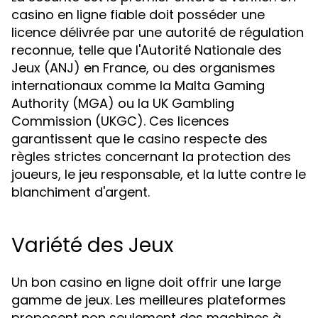
casino en ligne fiable doit posséder une
licence délivrée par une autorité de régulation
reconnue, telle que l'Autorité Nationale des
Jeux (ANJ) en France, ou des organismes
internationaux comme la Malta Gaming
Authority (MGA) ou la UK Gambling
Commission (UKGC). Ces licences
garantissent que le casino respecte des
règles strictes concernant la protection des
joueurs, le jeu responsable, et la lutte contre le
blanchiment d'argent.
Variété des Jeux
Un bon casino en ligne doit offrir une large
gamme de jeux. Les meilleures plateformes
proposent non seulement des machines à