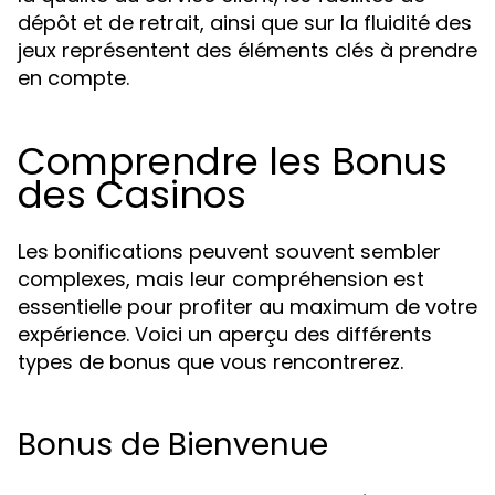
dépôt et de retrait, ainsi que sur la fluidité des
jeux représentent des éléments clés à prendre
en compte.
Comprendre les Bonus
des Casinos
Les bonifications peuvent souvent sembler
complexes, mais leur compréhension est
essentielle pour profiter au maximum de votre
expérience. Voici un aperçu des différents
types de bonus que vous rencontrerez.
Bonus de Bienvenue