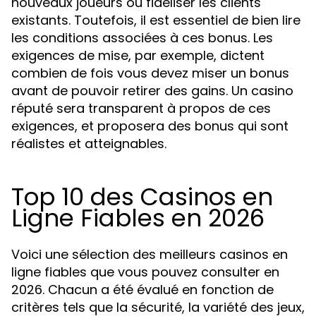
nouveaux joueurs ou fidéliser les clients
existants. Toutefois, il est essentiel de bien lire
les conditions associées à ces bonus. Les
exigences de mise, par exemple, dictent
combien de fois vous devez miser un bonus
avant de pouvoir retirer des gains. Un casino
réputé sera transparent à propos de ces
exigences, et proposera des bonus qui sont
réalistes et atteignables.
Top 10 des Casinos en
Ligne Fiables en 2026
Voici une sélection des meilleurs casinos en
ligne fiables que vous pouvez consulter en
2026. Chacun a été évalué en fonction de
critères tels que la sécurité, la variété des jeux,