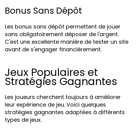
Bonus Sans Dépôt
Les bonus sans dépôt permettent de jouer
sans obligatoirement déposer de l'argent.
C'est une excellente manière de tester un site
avant de s'engager financièrement.
Jeux Populaires et
Stratégies Gagnantes
Les joueurs cherchent toujours à améliorer
leur expérience de jeu. Voici quelques
stratégies gagnantes adaptées à différents
types de jeux.