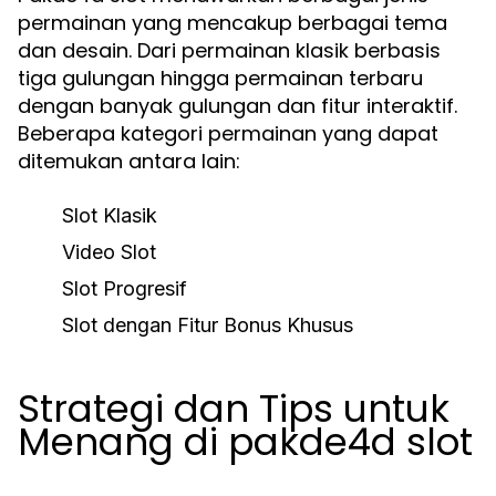
permainan yang mencakup berbagai tema
dan desain. Dari permainan klasik berbasis
tiga gulungan hingga permainan terbaru
dengan banyak gulungan dan fitur interaktif.
Beberapa kategori permainan yang dapat
ditemukan antara lain:
Slot Klasik
Video Slot
Slot Progresif
Slot dengan Fitur Bonus Khusus
Strategi dan Tips untuk
Menang di pakde4d slot