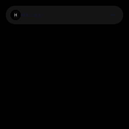
Huroapp
H