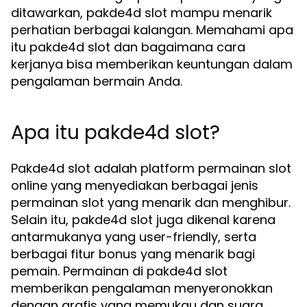
ditawarkan, pakde4d slot mampu menarik
perhatian berbagai kalangan. Memahami apa
itu pakde4d slot dan bagaimana cara
kerjanya bisa memberikan keuntungan dalam
pengalaman bermain Anda.
Apa itu pakde4d slot?
Pakde4d slot adalah platform permainan slot
online yang menyediakan berbagai jenis
permainan slot yang menarik dan menghibur.
Selain itu, pakde4d slot juga dikenal karena
antarmukanya yang user-friendly, serta
berbagai fitur bonus yang menarik bagi
pemain. Permainan di pakde4d slot
memberikan pengalaman menyeronokkan
dengan grafis yang memukau dan suara