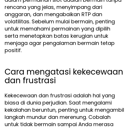
rencana yang jelas, menyimpang dari
anggaran, dan mengabaikan RTP dan
volatilitas. Sebelum mulai bermain, penting
untuk memahami permainan yang dipilih
serta menetapkan batas kerugian untuk
menjaga agar pengalaman bermain tetap
positif.
Cara mengatasi kekecewaan
dan frustrasi
Kekecewaan dan frustrasi adalah hal yang
biasa di dunia perjudian. Saat mengalami
kekalahan beruntun, penting untuk mengambil
langkah mundur dan merenung. Cobalah
untuk tidak bermain sampai Anda merasa