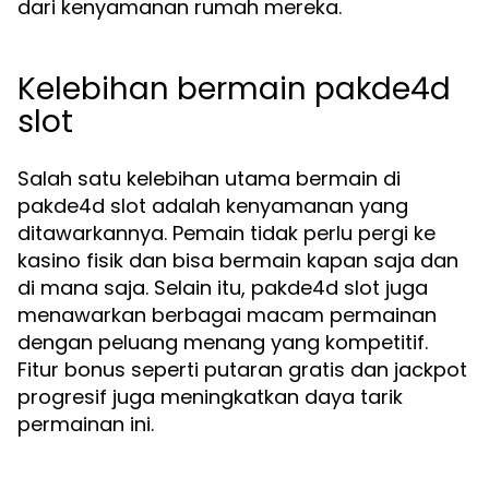
dari kenyamanan rumah mereka.
Kelebihan bermain pakde4d
slot
Salah satu kelebihan utama bermain di
pakde4d slot adalah kenyamanan yang
ditawarkannya. Pemain tidak perlu pergi ke
kasino fisik dan bisa bermain kapan saja dan
di mana saja. Selain itu, pakde4d slot juga
menawarkan berbagai macam permainan
dengan peluang menang yang kompetitif.
Fitur bonus seperti putaran gratis dan jackpot
progresif juga meningkatkan daya tarik
permainan ini.