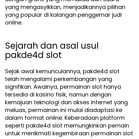
yang mengasyikkan, menjadikannya pilihan
yang popular di kalangan penggemar judi
online.
Sejarah dan asal usul
pakde4d slot
Sejak awal kemunculannya, pakde4d slot
telah mengalami perkembangan yang
signifikan. Awalnya, permainan slot hanya
tersedia di kasino fisik, namun dengan
kemajuan teknologi dan akses internet yang
meluas, permainan ini mulai diadaptasi ke
dalam format online. Keberadaan platform
seperti pakde4d slot memungkinkan pemain
untuk menikmati kegembiraan permainan slot