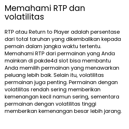
Memahami RTP dan
volatilitas
RTP atau Return to Player adalah persentase
dari total taruhan yang dikembalikan kepada
pemain dalam jangka waktu tertentu.
Memahami RTP dari permainan yang Anda
mainkan di pakde4d slot bisa membantu
Anda memilih permainan yang menawarkan
peluang lebih baik. Selain itu, volatilitas
permainan juga penting. Permainan dengan
volatilitas rendah sering memberikan
kemenangan kecil namun sering, sementara
permainan dengan volatilitas tinggi
memberikan kemenangan besar lebih jarang.