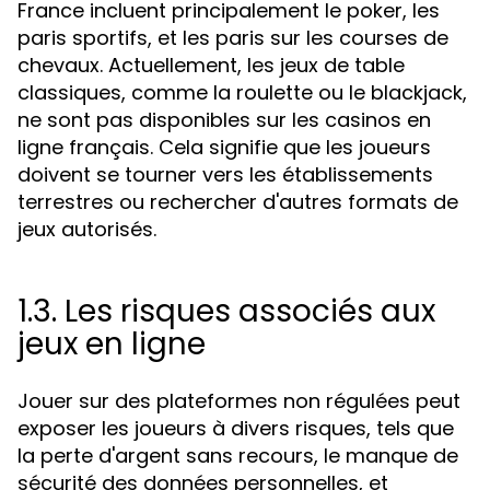
France incluent principalement le poker, les
paris sportifs, et les paris sur les courses de
chevaux. Actuellement, les jeux de table
classiques, comme la roulette ou le blackjack,
ne sont pas disponibles sur les casinos en
ligne français. Cela signifie que les joueurs
doivent se tourner vers les établissements
terrestres ou rechercher d'autres formats de
jeux autorisés.
1.3. Les risques associés aux
jeux en ligne
Jouer sur des plateformes non régulées peut
exposer les joueurs à divers risques, tels que
la perte d'argent sans recours, le manque de
sécurité des données personnelles, et