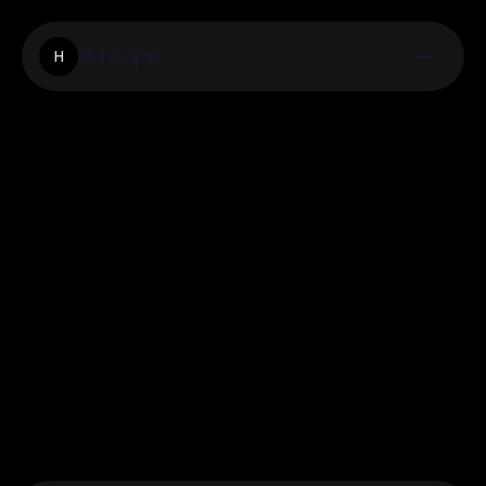
Huroapp
H