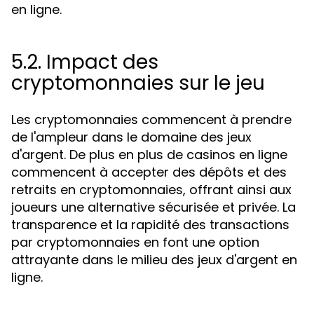
en ligne.
5.2. Impact des
cryptomonnaies sur le jeu
Les cryptomonnaies commencent à prendre
de l'ampleur dans le domaine des jeux
d'argent. De plus en plus de casinos en ligne
commencent à accepter des dépôts et des
retraits en cryptomonnaies, offrant ainsi aux
joueurs une alternative sécurisée et privée. La
transparence et la rapidité des transactions
par cryptomonnaies en font une option
attrayante dans le milieu des jeux d'argent en
ligne.