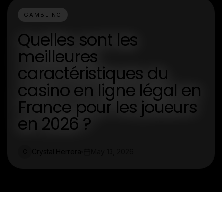
GAMBLING
Quelles sont les
meilleures
caractéristiques du
casino en ligne légal en
France pour les joueurs
en 2026 ?
Crystal Herrera
May 13, 2026
C