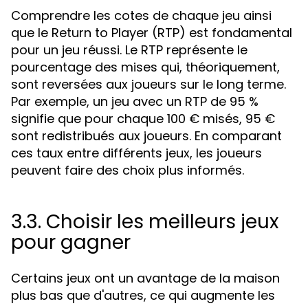
Comprendre les cotes de chaque jeu ainsi
que le Return to Player (RTP) est fondamental
pour un jeu réussi. Le RTP représente le
pourcentage des mises qui, théoriquement,
sont reversées aux joueurs sur le long terme.
Par exemple, un jeu avec un RTP de 95 %
signifie que pour chaque 100 € misés, 95 €
sont redistribués aux joueurs. En comparant
ces taux entre différents jeux, les joueurs
peuvent faire des choix plus informés.
3.3. Choisir les meilleurs jeux
pour gagner
Certains jeux ont un avantage de la maison
plus bas que d'autres, ce qui augmente les