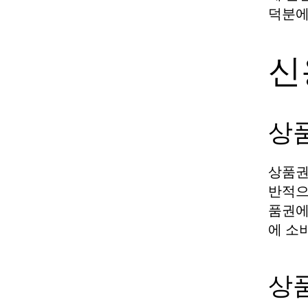
덕분에
신
상
상품권
반적으
품권에
에 소
상