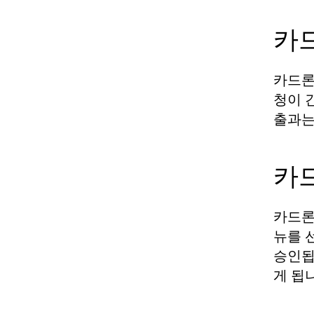
카
카드론
청이 
출과는
카
카드론
뉴를 
승인됩
게 됩