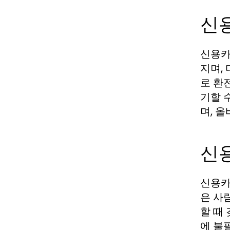
신
신용카
지며,
로 환
기할 
며, 
신
신용카
은 사
할 때
에 불필요한 절차를