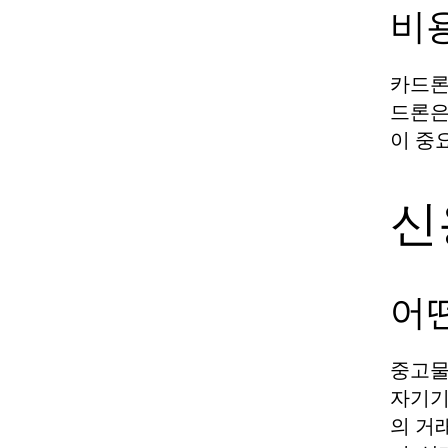
비
카드론
드론은
이 중
신
어떤
중고물
자기기
의 거