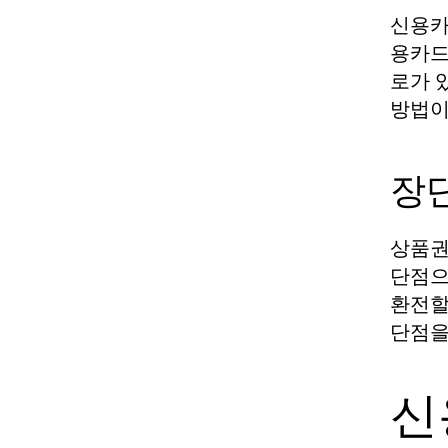
신용카
용카드
로가 
방법이
장
상품권
단점으
환전할
단점을
신