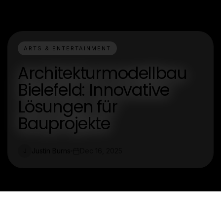
ARTS & ENTERTAINMENT
Architekturmodellbau
Bielefeld: Innovative
Lösungen für
Bauprojekte
Justin Burns
Dec 16, 2025
J