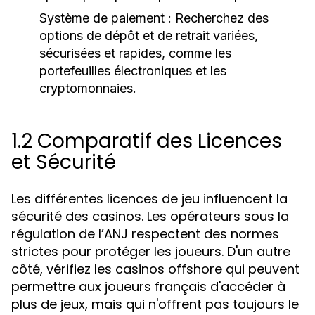
Système de paiement
: Recherchez des
options de dépôt et de retrait variées,
sécurisées et rapides, comme les
portefeuilles électroniques et les
cryptomonnaies.
1.2 Comparatif des Licences
et Sécurité
Les différentes licences de jeu influencent la
sécurité des casinos. Les opérateurs sous la
régulation de l’ANJ respectent des normes
strictes pour protéger les joueurs. D'un autre
côté, vérifiez les casinos offshore qui peuvent
permettre aux joueurs français d'accéder à
plus de jeux, mais qui n'offrent pas toujours le