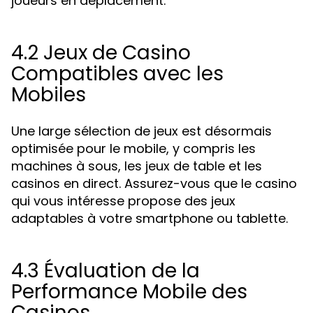
joueurs en déplacement.
4.2 Jeux de Casino
Compatibles avec les
Mobiles
Une large sélection de jeux est désormais
optimisée pour le mobile, y compris les
machines à sous, les jeux de table et les
casinos en direct. Assurez-vous que le casino
qui vous intéresse propose des jeux
adaptables à votre smartphone ou tablette.
4.3 Évaluation de la
Performance Mobile des
Casinos