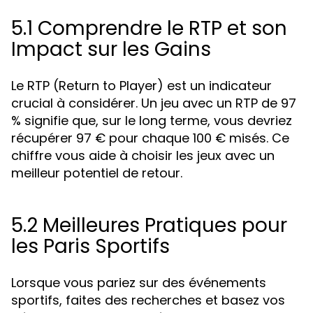
5.1 Comprendre le RTP et son
Impact sur les Gains
Le RTP (Return to Player) est un indicateur
crucial à considérer. Un jeu avec un RTP de 97
% signifie que, sur le long terme, vous devriez
récupérer 97 € pour chaque 100 € misés. Ce
chiffre vous aide à choisir les jeux avec un
meilleur potentiel de retour.
5.2 Meilleures Pratiques pour
les Paris Sportifs
Lorsque vous pariez sur des événements
sportifs, faites des recherches et basez vos