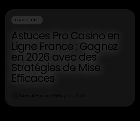
GAMBLING
Astuces Pro Casino en
Ligne France : Gagnez
en 2026 avec des
Stratégies de Mise
Efficaces
Crystal Herrera
May 27, 2026
C