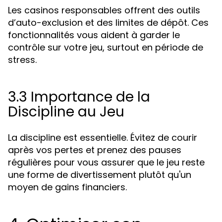
Les casinos responsables offrent des outils
d’auto-exclusion et des limites de dépôt. Ces
fonctionnalités vous aident à garder le
contrôle sur votre jeu, surtout en période de
stress.
3.3 Importance de la
Discipline au Jeu
La discipline est essentielle. Évitez de courir
après vos pertes et prenez des pauses
régulières pour vous assurer que le jeu reste
une forme de divertissement plutôt qu'un
moyen de gains financiers.