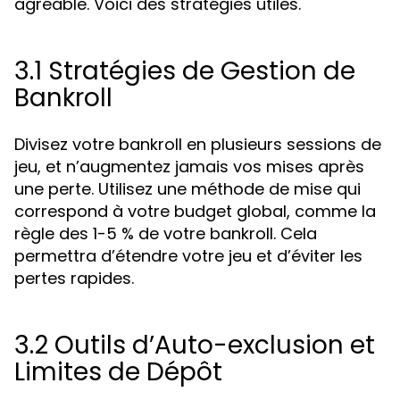
agréable. Voici des stratégies utiles.
3.1 Stratégies de Gestion de
Bankroll
Divisez votre bankroll en plusieurs sessions de
jeu, et n’augmentez jamais vos mises après
une perte. Utilisez une méthode de mise qui
correspond à votre budget global, comme la
règle des 1-5 % de votre bankroll. Cela
permettra d’étendre votre jeu et d’éviter les
pertes rapides.
3.2 Outils d’Auto-exclusion et
Limites de Dépôt