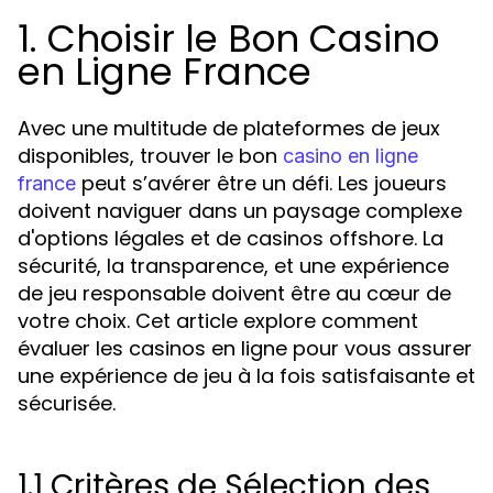
1. Choisir le Bon Casino
en Ligne France
Avec une multitude de plateformes de jeux
disponibles, trouver le bon
casino en ligne
peut s’avérer être un défi. Les joueurs
france
doivent naviguer dans un paysage complexe
d'options légales et de casinos offshore. La
sécurité, la transparence, et une expérience
de jeu responsable doivent être au cœur de
votre choix. Cet article explore comment
évaluer les casinos en ligne pour vous assurer
une expérience de jeu à la fois satisfaisante et
sécurisée.
1.1 Critères de Sélection des