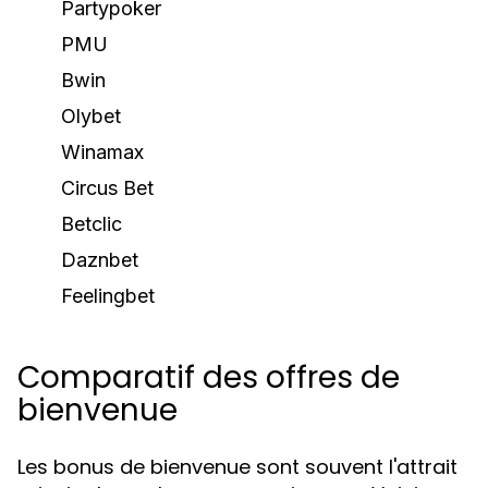
Partypoker
PMU
Bwin
Olybet
Winamax
Circus Bet
Betclic
Daznbet
Feelingbet
Comparatif des offres de
bienvenue
Les bonus de bienvenue sont souvent l'attrait