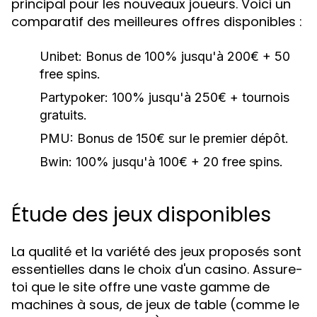
principal pour les nouveaux joueurs. Voici un
comparatif des meilleures offres disponibles :
Unibet
: Bonus de 100% jusqu'à 200€ + 50
free spins.
Partypoker
: 100% jusqu'à 250€ + tournois
gratuits.
PMU
: Bonus de 150€ sur le premier dépôt.
Bwin
: 100% jusqu'à 100€ + 20 free spins.
Étude des jeux disponibles
La qualité et la variété des jeux proposés sont
essentielles dans le choix d'un casino. Assure-
toi que le site offre une vaste gamme de
machines à sous, de jeux de table (comme le