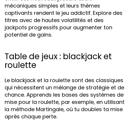
mécaniques simples et leurs thèmes
captivants rendent le jeu addictif. Explore des
titres avec de hautes volatilités et des
jackpots progressifs pour augmenter ton
potentiel de gains.
Table de jeux : blackjack et
roulette
Le blackjack et la roulette sont des classiques
qui nécessitent un mélange de stratégie et de
chance. Apprends les bases des systèmes de
mise pour la roulette, par exemple, en utilisant
la méthode Martingale, où tu doubles ta mise
après chaque perte.