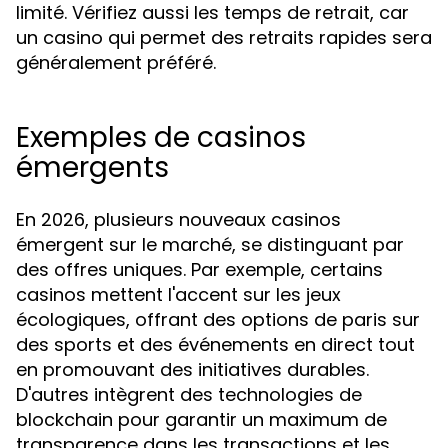
limité. Vérifiez aussi les temps de retrait, car
un casino qui permet des retraits rapides sera
généralement préféré.
Exemples de casinos
émergents
En 2026, plusieurs nouveaux casinos
émergent sur le marché, se distinguant par
des offres uniques. Par exemple, certains
casinos mettent l'accent sur les jeux
écologiques, offrant des options de paris sur
des sports et des événements en direct tout
en promouvant des initiatives durables.
D'autres intègrent des technologies de
blockchain pour garantir un maximum de
transparence dans les transactions et les