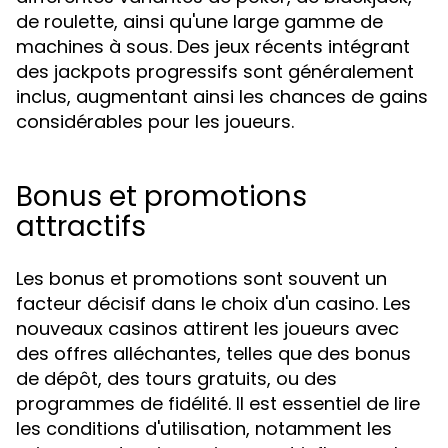
de roulette, ainsi qu'une large gamme de
machines à sous. Des jeux récents intégrant
des jackpots progressifs sont généralement
inclus, augmentant ainsi les chances de gains
considérables pour les joueurs.
Bonus et promotions
attractifs
Les bonus et promotions sont souvent un
facteur décisif dans le choix d'un casino. Les
nouveaux casinos attirent les joueurs avec
des offres alléchantes, telles que des bonus
de dépôt, des tours gratuits, ou des
programmes de fidélité. Il est essentiel de lire
les conditions d'utilisation, notamment les