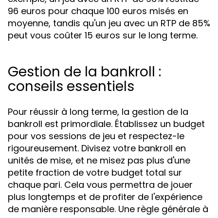
96 euros pour chaque 100 euros misés en
moyenne, tandis qu'un jeu avec un RTP de 85%
peut vous coûter 15 euros sur le long terme.
Gestion de la bankroll :
conseils essentiels
Pour réussir à long terme, la gestion de la
bankroll est primordiale. Établissez un budget
pour vos sessions de jeu et respectez-le
rigoureusement. Divisez votre bankroll en
unités de mise, et ne misez pas plus d'une
petite fraction de votre budget total sur
chaque pari. Cela vous permettra de jouer
plus longtemps et de profiter de l'expérience
de manière responsable. Une règle générale à