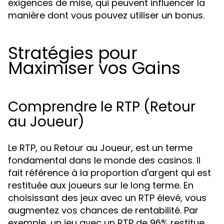
exigences de mise, qui peuvent influencer la
manière dont vous pouvez utiliser un bonus.
Stratégies pour
Maximiser vos Gains
Comprendre le RTP (Retour
au Joueur)
Le RTP, ou Retour au Joueur, est un terme
fondamental dans le monde des casinos. Il
fait référence à la proportion d'argent qui est
restituée aux joueurs sur le long terme. En
choisissant des jeux avec un RTP élevé, vous
augmentez vos chances de rentabilité. Par
exemple, un jeu avec un RTP de 96% restitue