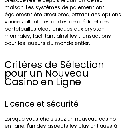
presque réelle depuis le confort de leur
maison. Les systèmes de paiement ont
également été améliorés, offrant des options
variées allant des cartes de crédit et des
portefeuilles électroniques aux crypto-
monnaies, facilitant ainsi les transactions
pour les joueurs du monde entier.
Critères de Sélection
pour un Nouveau
Casino en Ligne
Licence et sécurité
Lorsque vous choisissez un nouveau casino
en ligne, l'un des aspects les plus critiques à