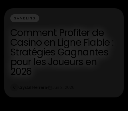
GAMBLING
Comment Profiter de
Casino en Ligne Fiable :
Stratégies Gagnantes
pour les Joueurs en
2026
Crystal Herrera
Jun 2, 2026
C