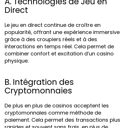
A. Technologies de Jeu en
Direct
Le jeu en direct continue de croître en
popularité, offrant une expérience immersive
grâce à des croupiers réels et à des
interactions en temps réel. Cela permet de
combiner confort et excitation d’un casino
physique.
B. Intégration des
Cryptomonnaies
De plus en plus de casinos acceptent les
cryptomonnaies comme méthode de
paiement. Cela permet des transactions plus
rapides et souvent sans frais, en plus de