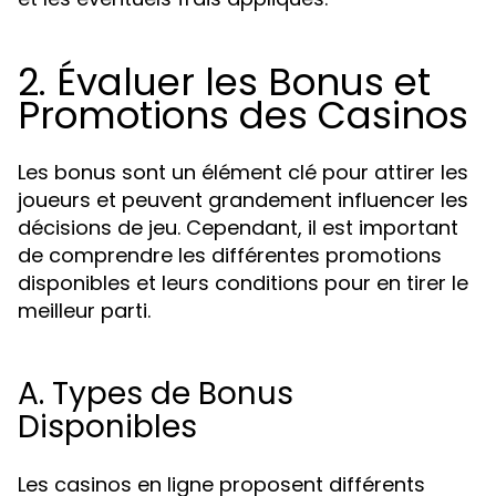
2. Évaluer les Bonus et
Promotions des Casinos
Les bonus sont un élément clé pour attirer les
joueurs et peuvent grandement influencer les
décisions de jeu. Cependant, il est important
de comprendre les différentes promotions
disponibles et leurs conditions pour en tirer le
meilleur parti.
A. Types de Bonus
Disponibles
Les casinos en ligne proposent différents