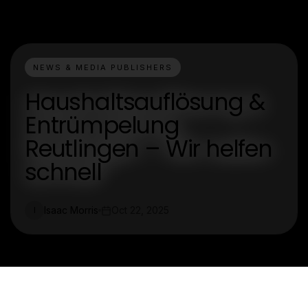
NEWS & MEDIA PUBLISHERS
Haushaltsauflösung &
Entrümpelung
Reutlingen – Wir helfen
schnell
Isaac Morris
Oct 22, 2025
I