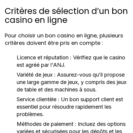
Critères de sélection d’un bon
casino en ligne
Pour choisir un bon casino en ligne, plusieurs
critères doivent être pris en compte :
Licence et réputation :
Vérifiez que le casino
est agréé par l'ANJ.
Variété de jeux :
Assurez-vous qu’il propose
une large gamme de jeux, y compris des jeux
de table et des machines à sous.
Service clientèle :
Un bon support client est
essentiel pour résoudre rapidement les
problèmes.
Méthodes de paiement :
Incluez des options
variées et sécurisées pour les dépôts et les