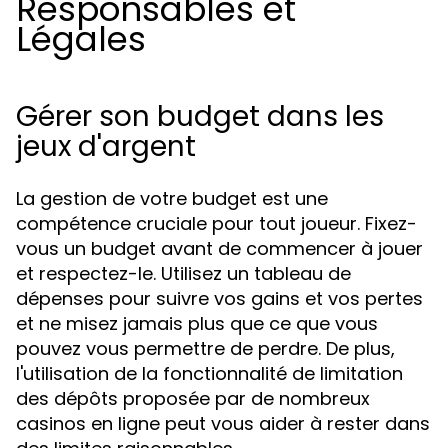
Responsables et
Légales
Gérer son budget dans les
jeux d'argent
La gestion de votre budget est une
compétence cruciale pour tout joueur. Fixez-
vous un budget avant de commencer à jouer
et respectez-le. Utilisez un tableau de
dépenses pour suivre vos gains et vos pertes
et ne misez jamais plus que ce que vous
pouvez vous permettre de perdre. De plus,
l'utilisation de la fonctionnalité de limitation
des dépôts proposée par de nombreux
casinos en ligne peut vous aider à rester dans