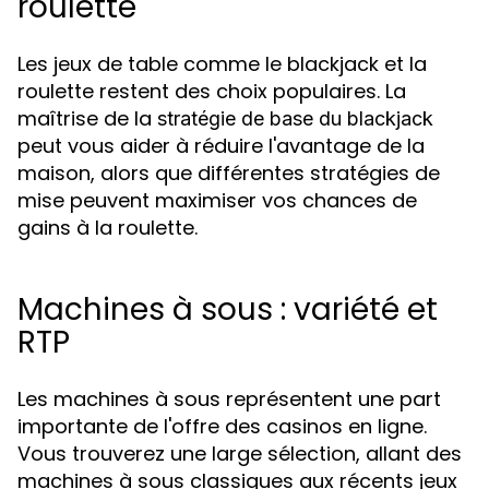
roulette
Les jeux de table comme le blackjack et la
roulette restent des choix populaires. La
maîtrise de la
stratégie de base du blackjack
peut vous aider à réduire l'avantage de la
maison, alors que différentes stratégies de
mise peuvent maximiser vos chances de
gains à la roulette.
Machines à sous : variété et
RTP
Les machines à sous représentent une part
importante de l'offre des casinos en ligne.
Vous trouverez une large sélection, allant des
machines à sous classiques aux récents jeux