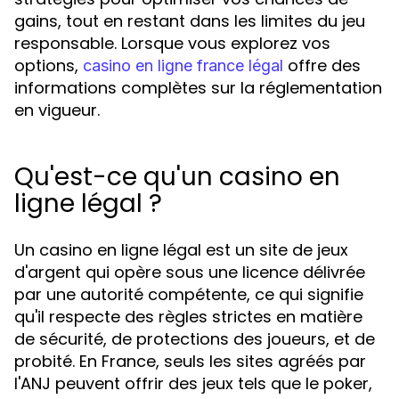
gains, tout en restant dans les limites du jeu
responsable. Lorsque vous explorez vos
options,
offre des
casino en ligne france légal
informations complètes sur la réglementation
en vigueur.
Qu'est-ce qu'un casino en
ligne légal ?
Un casino en ligne légal est un site de jeux
d'argent qui opère sous une licence délivrée
par une autorité compétente, ce qui signifie
qu'il respecte des règles strictes en matière
de sécurité, de protections des joueurs, et de
probité. En France, seuls les sites agréés par
l'ANJ peuvent offrir des jeux tels que le poker,