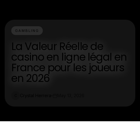
GAMBLING
La Valeur Réelle de
casino en ligne légal en
France pour les joueurs
en 2026
Crystal Herrera
May 13, 2026
C