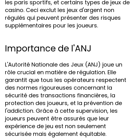
les paris sportifs, et certains types de jeux de
casino. Ceci exclut les jeux d'argent non
régulés qui peuvent présenter des risques
supplémentaires pour les joueurs.
Importance de l'ANJ
L'Autorité Nationale des Jeux (ANJ) joue un
rôle crucial en matière de régulation. Elle
garantit que tous les opérateurs respectent
des normes rigoureuses concernant la
sécurité des transactions financières, la
protection des joueurs, et la prévention de
l'addiction. Grâce à cette supervision, les
joueurs peuvent être assurés que leur
expérience de jeu est non seulement
sécurisée mais également équitable.