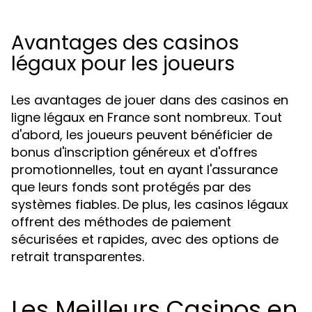
Avantages des casinos
légaux pour les joueurs
Les avantages de jouer dans des casinos en
ligne légaux en France sont nombreux. Tout
d'abord, les joueurs peuvent bénéficier de
bonus d'inscription généreux et d'offres
promotionnelles, tout en ayant l'assurance
que leurs fonds sont protégés par des
systèmes fiables. De plus, les casinos légaux
offrent des méthodes de paiement
sécurisées et rapides, avec des options de
retrait transparentes.
Les Meilleurs Casinos en