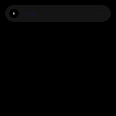
Huroapp
H