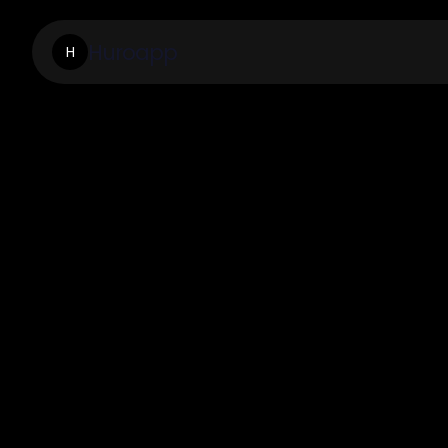
Huroapp
H