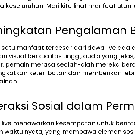
a keseluruhan. Mari kita lihat manfaat utam
ningkatan Pengalaman 
 satu manfaat terbesar dari dewa live ad
n visual berkualitas tinggi, audio yang jela
r, pemain merasa seolah-olah mereka berad
gkatkan keterlibatan dan memberikan leb
ainan.
eraksi Sosial dalam Per
live menawarkan kesempatan untuk berinte
 waktu nyata, yang membawa elemen sosial k