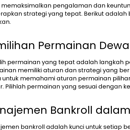
 memaksimalkan pengalaman dan keuntunga
apkan strategi yang tepat. Berikut adalah
kan.
milihan Permainan Dewa 
ih permainan yang tepat adalah langkah p
inan memiliki aturan dan strategi yang be
 untuk memahami aturan permainan pilihan 
r. Pilihlah permainan yang sesuai dengan 
najemen Bankroll dalam
emen bankroll adalah kunci untuk setiap b