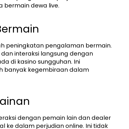
a bermain dewa live.
Bermain
alah peningkatan pengalaman bermain.
s, dan interaksi langsung dengan
a di kasino sungguhan. Ini
ih banyak kegembiraan dalam
mainan
raksi dengan pemain lain dan dealer
e dalam perjudian online. Ini tidak