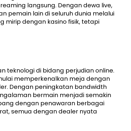
treaming langsung. Dengan dewa live,
 pemain lain di seluruh dunia melalui
mirip dengan kasino fisik, tetapi
 teknologi di bidang perjudian online.
ne mulai memperkenalkan meja dengan
uler. Dengan peningkatan bandwidth
pengalaman bermain menjadi semakin
rkembang dengan penawaran berbagai
arat, semua dengan dealer nyata