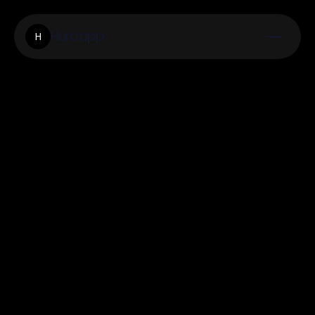
Huroapp
H