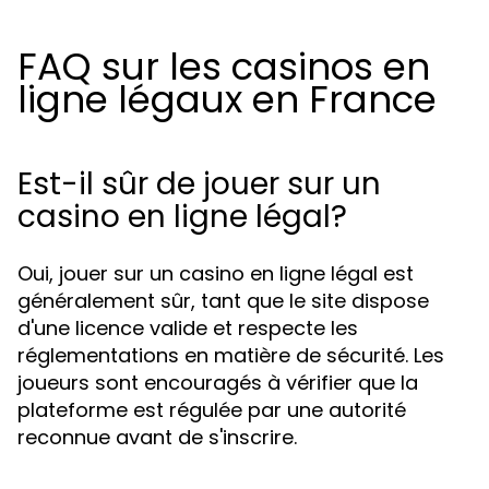
FAQ sur les casinos en
ligne légaux en France
Est-il sûr de jouer sur un
casino en ligne légal?
Oui, jouer sur un casino en ligne légal est
généralement sûr, tant que le site dispose
d'une licence valide et respecte les
réglementations en matière de sécurité. Les
joueurs sont encouragés à vérifier que la
plateforme est régulée par une autorité
reconnue avant de s'inscrire.