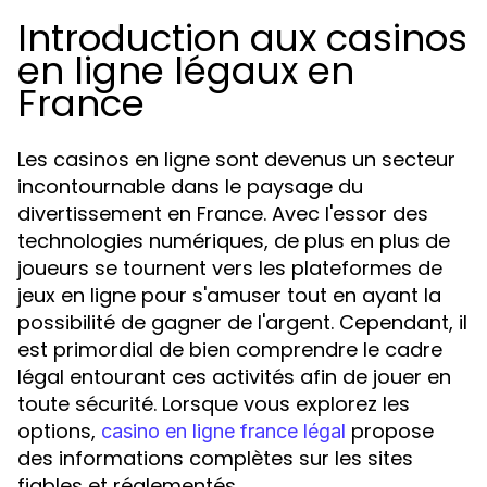
Introduction aux casinos
en ligne légaux en
France
Les casinos en ligne sont devenus un secteur
incontournable dans le paysage du
divertissement en France. Avec l'essor des
technologies numériques, de plus en plus de
joueurs se tournent vers les plateformes de
jeux en ligne pour s'amuser tout en ayant la
possibilité de gagner de l'argent. Cependant, il
est primordial de bien comprendre le cadre
légal entourant ces activités afin de jouer en
toute sécurité. Lorsque vous explorez les
options,
propose
casino en ligne france légal
des informations complètes sur les sites
fiables et réglementés.