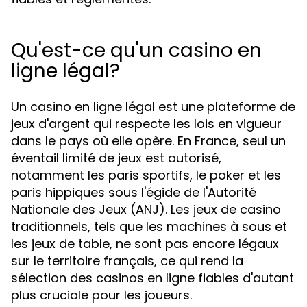
Qu'est-ce qu'un casino en
ligne légal?
Un casino en ligne légal est une plateforme de
jeux d'argent qui respecte les lois en vigueur
dans le pays où elle opère. En France, seul un
éventail limité de jeux est autorisé,
notamment les paris sportifs, le poker et les
paris hippiques sous l'égide de l'Autorité
Nationale des Jeux (ANJ). Les jeux de casino
traditionnels, tels que les machines à sous et
les jeux de table, ne sont pas encore légaux
sur le territoire français, ce qui rend la
sélection des casinos en ligne fiables d'autant
plus cruciale pour les joueurs.