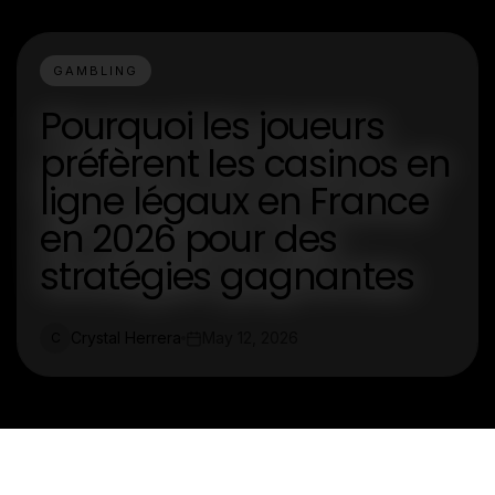
GAMBLING
Pourquoi les joueurs
préfèrent les casinos en
ligne légaux en France
en 2026 pour des
stratégies gagnantes
Crystal Herrera
May 12, 2026
C