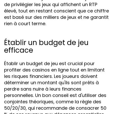
de privilégier les jeux qui affichent un RTP
élevé, tout en restant conscient que ce chiffre
est basé sur des milliers de jeux et ne garantit
rien à court terme.
Établir un budget de jeu
efficace
Établir un budget de jeu est crucial pour
profiter des casinos en ligne tout en limitant
les risques financiers. Les joueurs doivent
déterminer un montant qu'ils sont prêts à
perdre sans nuire à leurs finances
personnelles. Un bon conseil est d'utiliser des
conjointes théoriques, comme la règle des
50/20/30, qui recommande de consacrer 50