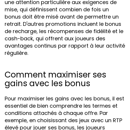
une attention particulière aux exigences de
mise, qui définissent combien de fois un
bonus doit être misé avant de permettre un
retrait. D'autres promotions incluent le bonus
de recharge, les récompenses de fidélité et le
cash-back, qui offrent aux joueurs des
avantages continus par rapport à leur activité
régulière.
Comment maximiser ses
gains avec les bonus
Pour maximiser les gains avec les bonus, il est
essentiel de bien comprendre les termes et
conditions attachés à chaque offre. Par
exemple, en choisissant des jeux avec un RTP
élevé pour jouer ses bonus, les joueurs