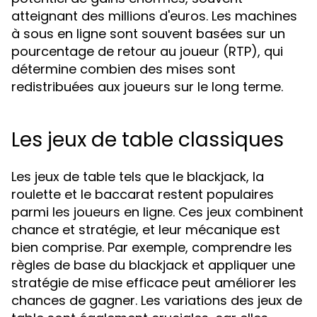
atteignant des millions d'euros. Les machines
à sous en ligne sont souvent basées sur un
pourcentage de retour au joueur (RTP), qui
détermine combien des mises sont
redistribuées aux joueurs sur le long terme.
Les jeux de table classiques
Les jeux de table tels que le blackjack, la
roulette et le baccarat restent populaires
parmi les joueurs en ligne. Ces jeux combinent
chance et stratégie, et leur mécanique est
bien comprise. Par exemple, comprendre les
règles de base du blackjack et appliquer une
stratégie de mise efficace peut améliorer les
chances de gagner. Les variations des jeux de