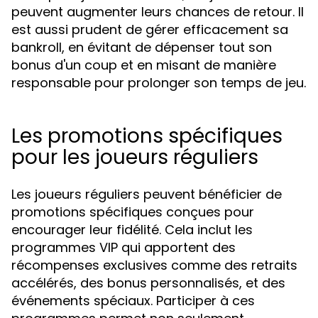
peuvent augmenter leurs chances de retour. Il
est aussi prudent de gérer efficacement sa
bankroll, en évitant de dépenser tout son
bonus d'un coup et en misant de manière
responsable pour prolonger son temps de jeu.
Les promotions spécifiques
pour les joueurs réguliers
Les joueurs réguliers peuvent bénéficier de
promotions spécifiques conçues pour
encourager leur fidélité. Cela inclut les
programmes VIP qui apportent des
récompenses exclusives comme des retraits
accélérés, des bonus personnalisés, et des
événements spéciaux. Participer à ces