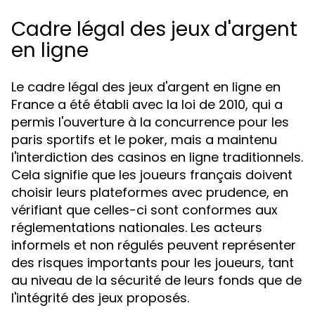
Cadre légal des jeux d'argent
en ligne
Le cadre légal des jeux d'argent en ligne en
France a été établi avec la loi de 2010, qui a
permis l'ouverture à la concurrence pour les
paris sportifs et le poker, mais a maintenu
l'interdiction des casinos en ligne traditionnels.
Cela signifie que les joueurs français doivent
choisir leurs plateformes avec prudence, en
vérifiant que celles-ci sont conformes aux
réglementations nationales. Les acteurs
informels et non régulés peuvent représenter
des risques importants pour les joueurs, tant
au niveau de la sécurité de leurs fonds que de
l'intégrité des jeux proposés.