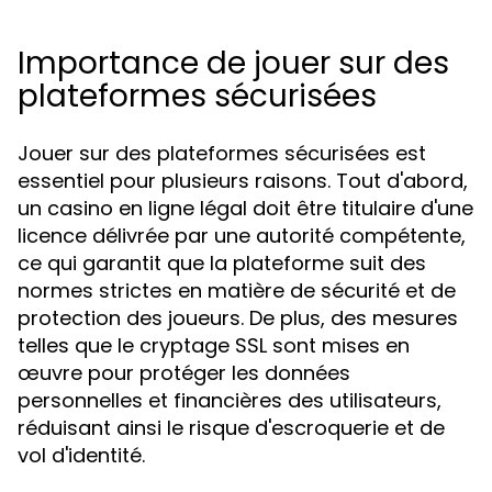
Importance de jouer sur des
plateformes sécurisées
Jouer sur des plateformes sécurisées est
essentiel pour plusieurs raisons. Tout d'abord,
un casino en ligne légal doit être titulaire d'une
licence délivrée par une autorité compétente,
ce qui garantit que la plateforme suit des
normes strictes en matière de sécurité et de
protection des joueurs. De plus, des mesures
telles que le cryptage SSL sont mises en
œuvre pour protéger les données
personnelles et financières des utilisateurs,
réduisant ainsi le risque d'escroquerie et de
vol d'identité.