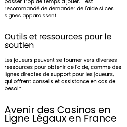
passer trop de temps à jouer. Il est
recommandé de demander de l'aide si ces
signes apparaissent.
Outils et ressources pour le
soutien
Les joueurs peuvent se tourner vers diverses
ressources pour obtenir de l'aide, comme des
lignes directes de support pour les joueurs,
qui offrent conseils et assistance en cas de
besoin.
Avenir des Casinos en
Ligne Légaux en France