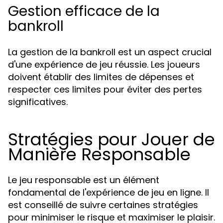
Gestion efficace de la
bankroll
La gestion de la bankroll est un aspect crucial
d'une expérience de jeu réussie. Les joueurs
doivent établir des limites de dépenses et
respecter ces limites pour éviter des pertes
significatives.
Stratégies pour Jouer de
Manière Responsable
Le jeu responsable est un élément
fondamental de l'expérience de jeu en ligne. Il
est conseillé de suivre certaines stratégies
pour minimiser le risque et maximiser le plaisir.