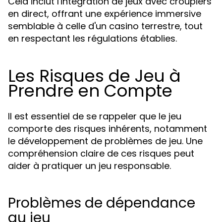
Cela inclut l'intégration de jeux avec croupiers
en direct, offrant une expérience immersive
semblable à celle d'un casino terrestre, tout
en respectant les régulations établies.
Les Risques de Jeu à
Prendre en Compte
Il est essentiel de se rappeler que le jeu
comporte des risques inhérents, notamment
le développement de problèmes de jeu. Une
compréhension claire de ces risques peut
aider à pratiquer un jeu responsable.
Problèmes de dépendance
au jeu