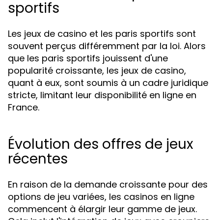
sportifs
Les jeux de casino et les paris sportifs sont
souvent perçus différemment par la loi. Alors
que les paris sportifs jouissent d'une
popularité croissante, les jeux de casino,
quant à eux, sont soumis à un cadre juridique
stricte, limitant leur disponibilité en ligne en
France.
Évolution des offres de jeux
récentes
En raison de la demande croissante pour des
options de jeu variées, les casinos en ligne
commencent à élargir leur gamme de jeux.