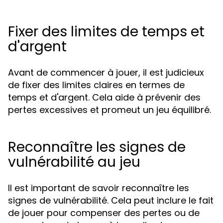
Fixer des limites de temps et
d'argent
Avant de commencer à jouer, il est judicieux
de fixer des limites claires en termes de
temps et d'argent. Cela aide à prévenir des
pertes excessives et promeut un jeu équilibré.
Reconnaître les signes de
vulnérabilité au jeu
Il est important de savoir reconnaître les
signes de vulnérabilité. Cela peut inclure le fait
de jouer pour compenser des pertes ou de