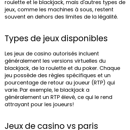
roulette et le blackjack, mais d'autres types de
jeux, comme les machines à sous, restent
souvent en dehors des limites de la légalité.
Types de jeux disponibles
Les jeux de casino autorisés incluent
généralement les versions virtuelles du
blackjack, de la roulette et du poker. Chaque
jeu possède des règles spécifiques et un
pourcentage de retour au joueur (RTP) qui
varie. Par exemple, le blackjack a
généralement un RTP élevé, ce qui le rend
attrayant pour les joueurs!
Jeux de casino vs paris