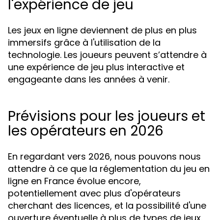
l'expérience de jeu
Les jeux en ligne deviennent de plus en plus
immersifs grâce à l'utilisation de la
technologie. Les joueurs peuvent s’attendre à
une expérience de jeu plus interactive et
engageante dans les années à venir.
Prévisions pour les joueurs et
les opérateurs en 2026
En regardant vers 2026, nous pouvons nous
attendre à ce que la réglementation du jeu en
ligne en France évolue encore,
potentiellement avec plus d'opérateurs
cherchant des licences, et la possibilité d'une
ouverture éventuelle à plus de types de jeux.