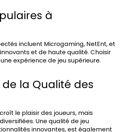
pulaires à
spectés incluent Microgaming, NetEnt, et
innovants et de haute qualité. Choisir
r une expérience de jeu supérieure.
 de la Qualité des
ît le plaisir des joueurs, mais
ersifiées. Une qualité de jeu
tionnalités innovantes, est également