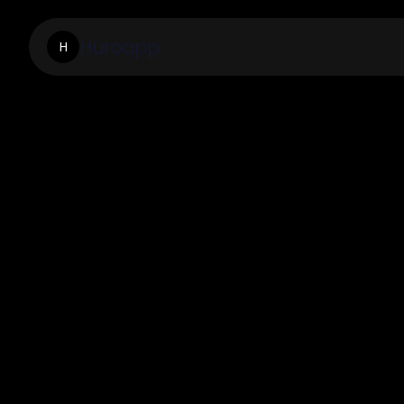
Huroapp
H