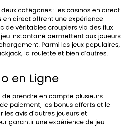
 deux catégories : les casinos en direct
s en direct offrent une expérience
 de véritables croupiers via des flux
 jeu instantané permettent aux joueurs
échargement. Parmi les jeux populaires,
kjack, la roulette et bien d’autres.
no en Ligne
cial de prendre en compte plusieurs
 de paiement, les bonus offerts et le
r les avis d'autres joueurs et
ur garantir une expérience de jeu