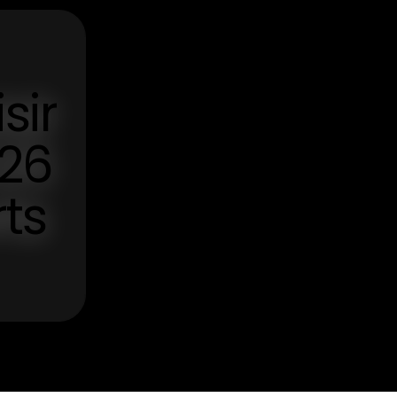
sir
026
rts