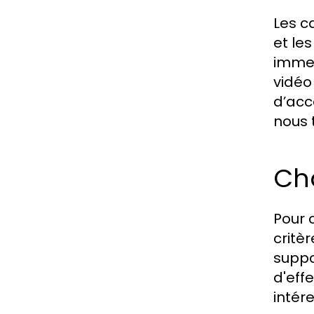
Les c
et le
immer
vidéo
d’acc
nous 
Cho
Pour c
critè
suppor
d'eff
intér