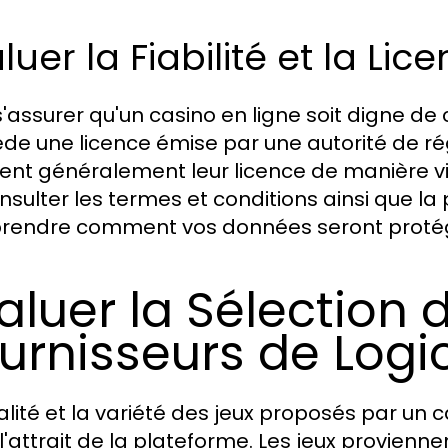
luer la Fiabilité et la Li
'assurer qu'un casino en ligne soit digne de co
de une licence émise par une autorité de rég
ent généralement leur licence de manière visib
nsulter les termes et conditions ainsi que la 
rendre comment vos données seront proté
aluer la Sélection d
urnisseurs de Logic
alité et la variété des jeux proposés par un c
l'attrait de la plateforme. Les jeux provie