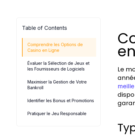
Table of Contents
Co
en
Comprendre les Options de
Casino en Ligne
Évaluer la Sélection de Jeux et
Le mo
les Fournisseurs de Logiciels
année
Maximiser la Gestion de Votre
meille
Bankroll
dispo
Identifier les Bonus et Promotions
garan
Pratiquer le Jeu Responsable
Typ