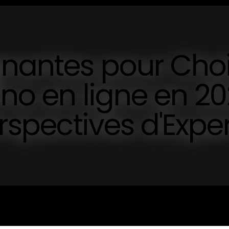
nantes pour Choi
ino en ligne en 2
erspectives d'Expe