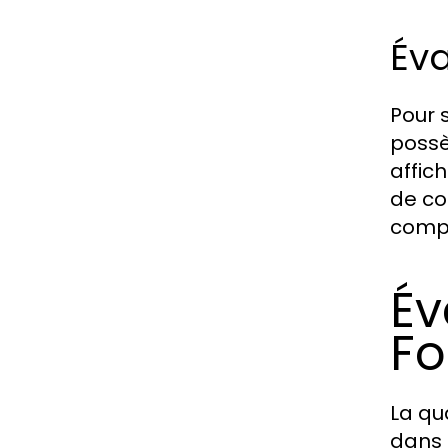
Éva
Pour s
possè
affich
de co
comp
Év
Fo
La qu
dans 