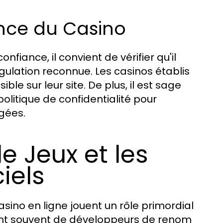
cence du Casino
nfiance, il convient de vérifier qu'il
ulation reconnue. Les casinos établis
le sur leur site. De plus, il est sage
politique de confidentialité pour
gées.
e Jeux et les
iels
asino en ligne jouent un rôle primordial
nnent souvent de développeurs de renom