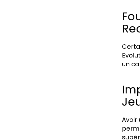
Fou
Re
Certa
Evolu
un ca
Imp
Je
Avoir
perme
supér