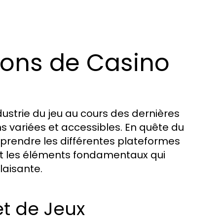
ons de Casino
dustrie du jeu au cours des dernières
s variées et accessibles. En quête du
omprendre les différentes plateformes
 et les éléments fondamentaux qui
laisante.
et de Jeux