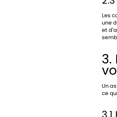
2.3
Les c
une d
et d'
sembl
3.
vo
Un as
ce qu
3.1