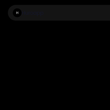
Huroapp
H