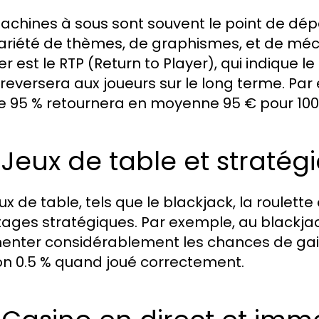
achines à sous sont souvent le point de dépar
variété de thèmes, de graphismes, et de méc
er est le RTP (Return to Player), qui indique
u reversera aux joueurs sur le long terme. P
e 95 % retournera en moyenne 95 € pour 100
 Jeux de table et straté
ux de table, tels que le blackjack, la roulett
ages stratégiques. Par exemple, au blackjac
nter considérablement les chances de gain
on 0.5 % quand joué correctement.