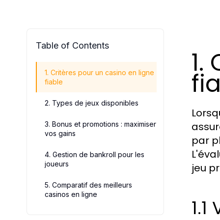
Table of Contents
1.
fi
1. Critères pour un casino en ligne
fiable
2. Types de jeux disponibles
Lorsq
3. Bonus et promotions : maximiser
assur
vos gains
par p
L'éva
4. Gestion de bankroll pour les
joueurs
jeu p
5. Comparatif des meilleurs
casinos en ligne
1.1