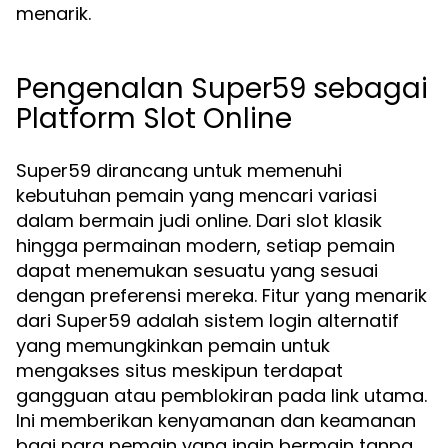
menarik.
Pengenalan Super59 sebagai
Platform Slot Online
Super59 dirancang untuk memenuhi
kebutuhan pemain yang mencari variasi
dalam bermain judi online. Dari slot klasik
hingga permainan modern, setiap pemain
dapat menemukan sesuatu yang sesuai
dengan preferensi mereka. Fitur yang menarik
dari Super59 adalah sistem login alternatif
yang memungkinkan pemain untuk
mengakses situs meskipun terdapat
gangguan atau pemblokiran pada link utama.
Ini memberikan kenyamanan dan keamanan
bagi para pemain yang ingin bermain tanpa