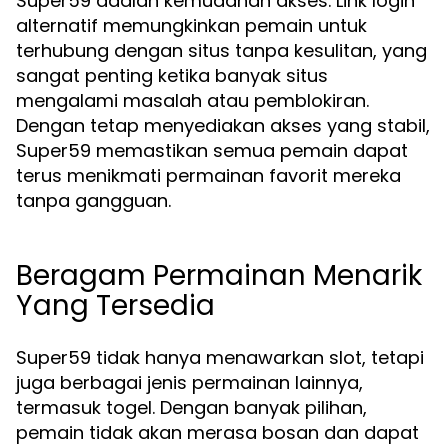
Super59 adalah kemudahan akses. Link login
alternatif memungkinkan pemain untuk
terhubung dengan situs tanpa kesulitan, yang
sangat penting ketika banyak situs
mengalami masalah atau pemblokiran.
Dengan tetap menyediakan akses yang stabil,
Super59 memastikan semua pemain dapat
terus menikmati permainan favorit mereka
tanpa gangguan.
Beragam Permainan Menarik
Yang Tersedia
Super59 tidak hanya menawarkan slot, tetapi
juga berbagai jenis permainan lainnya,
termasuk togel. Dengan banyak pilihan,
pemain tidak akan merasa bosan dan dapat