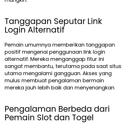
Tanggapan Seputar Link
Login Alternatif
Pemain umumnya memberikan tanggapan
positif mengenai penggunaan link login
alternatif. Mereka menganggap fitur ini
sangat membantu, terutama pada saat situs
utama mengalami gangguan. Akses yang
mulus membuat pengalaman bermain
mereka jauh lebih baik dan menyenangkan.
Pengalaman Berbeda dari
Pemain Slot dan Togel