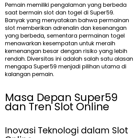
Pemain memiliki pengalaman yang berbeda
saat bermain slot dan togel di Super59.
Banyak yang menyatakan bahwa permainan
slot memberikan adrenalin dan kesenangan
yang berbeda, sementara permainan togel
menawarkan kesempatan untuk meraih
kemenangan besar dengan risiko yang lebih
rendah. Diversitas ini adalah salah satu alasan
mengapa Super59 menjadi pilihan utama di
kalangan pemain.
Masa Depan Super59
dan Tren Slot Online
Inovasi Teknologi dalam Slot