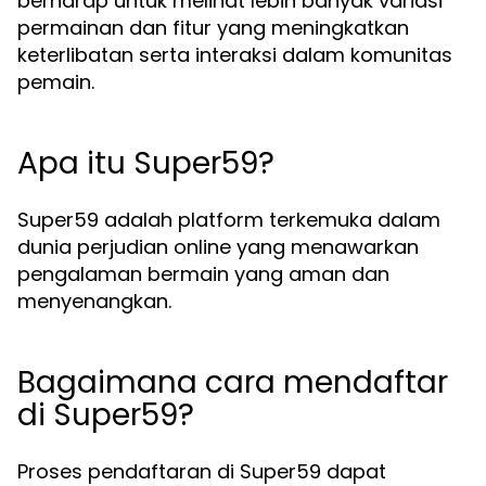
berharap untuk melihat lebih banyak variasi
permainan dan fitur yang meningkatkan
keterlibatan serta interaksi dalam komunitas
pemain.
Apa itu Super59?
Super59 adalah platform terkemuka dalam
dunia perjudian online yang menawarkan
pengalaman bermain yang aman dan
menyenangkan.
Bagaimana cara mendaftar
di Super59?
Proses pendaftaran di Super59 dapat