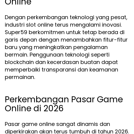
Online
Dengan perkembangan teknologi yang pesat,
industri slot online terus mengalami inovasi.
Super59 berkomitmen untuk tetap berada di
garis depan dengan menambahkan fitur-fitur
baru yang meningkatkan pengalaman
bermain. Penggunaan teknologi seperti
blockchain dan kecerdasan buatan dapat
memperbaiki transparansi dan keamanan
permainan.
Perkembangan Pasar Game
Online di 2026
Pasar game online sangat dinamis dan
diperkirakan akan terus tumbuh di tahun 2026.