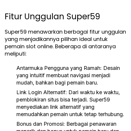
Fitur Unggulan Super59
Super59 menawarkan berbagai fitur unggulan
yang menjadikannya pilihan ideal untuk
pemain slot online. Beberapa di antaranya
meliputi:
Antarmuka Pengguna yang Ramah:
Desain
yang intuitif membuat navigasi menjadi
mudah, bahkan bagi pemain baru.
Link Login Alternatif:
Dari waktu ke waktu,
pemblokiran situs bisa terjadi. Super59
menyediakan link alternatif yang
memudahkan pemain untuk tetap terhubung.
Bonus dan Promosi:
Berbagai penawaran