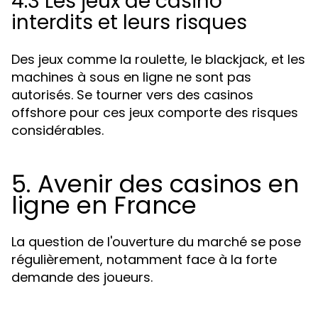
4.3 Les jeux de casino
interdits et leurs risques
Des jeux comme la roulette, le blackjack, et les
machines à sous en ligne ne sont pas
autorisés. Se tourner vers des casinos
offshore pour ces jeux comporte des risques
considérables.
5. Avenir des casinos en
ligne en France
La question de l'ouverture du marché se pose
régulièrement, notamment face à la forte
demande des joueurs.