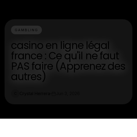
GAMBLING
casino en ligne légal
france : Ce qu'il ne faut
PAS faire (Apprenez des
autres)
Crystal Herrera
Jun 3, 2026
C