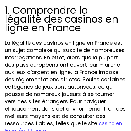
1. Comprendre la
légalité des casinos en
ligne en France
La légalité des casinos en ligne en France est
un sujet complexe qui suscite de nombreuses
interrogations. En effet, alors que la plupart
des pays européens ont ouvert leur marché
aux jeux d'argent en ligne, la France impose
des réglementations strictes. Seules certaines
catégories de jeux sont autorisées, ce qui
pousse de nombreux joueurs à se tourner
vers des sites étrangers. Pour naviguer
efficacement dans cet environnement, un des
meilleurs moyens est de consulter des
ressources fiables, telles que le site
casino en
.
ligne légal france