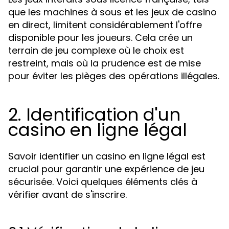
que les machines à sous et les jeux de casino
en direct, limitent considérablement l'offre
disponible pour les joueurs. Cela crée un
terrain de jeu complexe où le choix est
restreint, mais où la prudence est de mise
pour éviter les pièges des opérations illégales.
2. Identification d'un
casino en ligne légal
Savoir identifier un casino en ligne légal est
crucial pour garantir une expérience de jeu
sécurisée. Voici quelques éléments clés à
vérifier avant de s'inscrire.