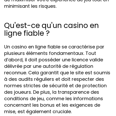
minimisant les risques.
Qu'est-ce qu'un casino en
ligne fiable ?
Un casino en ligne fiable se caractérise par
plusieurs éléments fondamentaux. Tout
d’abord, il doit posséder une licence valide
délivrée par une autorité de régulation
reconnue. Cela garantit que le site est soumis
à des audits réguliers et doit respecter des
normes strictes de sécurité et de protection
des joueurs. De plus, la transparence des
conditions de jeu, comme les informations
concernant les bonus et les exigences de
mise, est également cruciale.