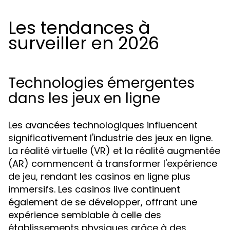
Les tendances à
surveiller en 2026
Technologies émergentes
dans les jeux en ligne
Les avancées technologiques influencent
significativement l'industrie des jeux en ligne.
La réalité virtuelle (VR) et la réalité augmentée
(AR) commencent à transformer l'expérience
de jeu, rendant les casinos en ligne plus
immersifs. Les casinos live continuent
également de se développer, offrant une
expérience semblable à celle des
établissements physiques grâce à des