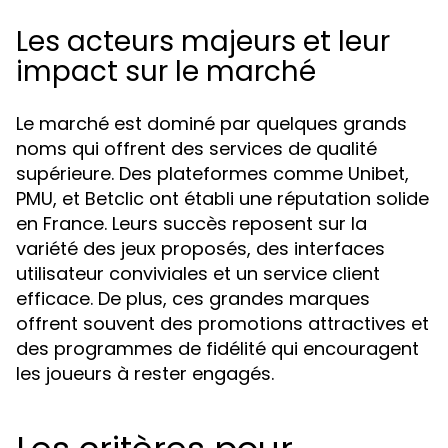
Les acteurs majeurs et leur
impact sur le marché
Le marché est dominé par quelques grands
noms qui offrent des services de qualité
supérieure. Des plateformes comme Unibet,
PMU, et Betclic ont établi une réputation solide
en France. Leurs succès reposent sur la
variété des jeux proposés, des interfaces
utilisateur conviviales et un service client
efficace. De plus, ces grandes marques
offrent souvent des promotions attractives et
des programmes de fidélité qui encouragent
les joueurs à rester engagés.