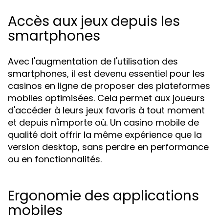
Accès aux jeux depuis les
smartphones
Avec l'augmentation de l'utilisation des
smartphones, il est devenu essentiel pour les
casinos en ligne de proposer des plateformes
mobiles optimisées. Cela permet aux joueurs
d'accéder à leurs jeux favoris à tout moment
et depuis n'importe où. Un casino mobile de
qualité doit offrir la même expérience que la
version desktop, sans perdre en performance
ou en fonctionnalités.
Ergonomie des applications
mobiles