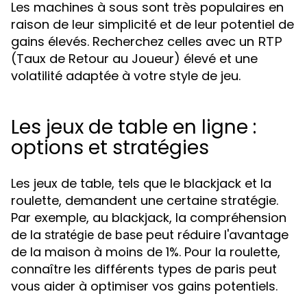
Les machines à sous sont très populaires en
raison de leur simplicité et de leur potentiel de
gains élevés. Recherchez celles avec un
RTP
(Taux de Retour au Joueur) élevé et une
volatilité adaptée à votre style de jeu.
Les jeux de table en ligne :
options et stratégies
Les jeux de table, tels que le blackjack et la
roulette, demandent une certaine stratégie.
Par exemple, au blackjack, la compréhension
de la
peut réduire l'avantage
stratégie de base
de la maison à moins de 1%. Pour la roulette,
connaître les différents types de paris peut
vous aider à optimiser vos gains potentiels.