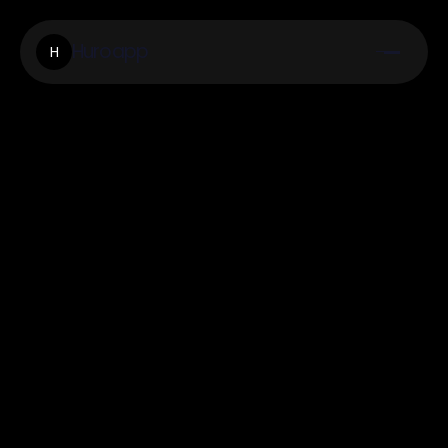
Huroapp
H