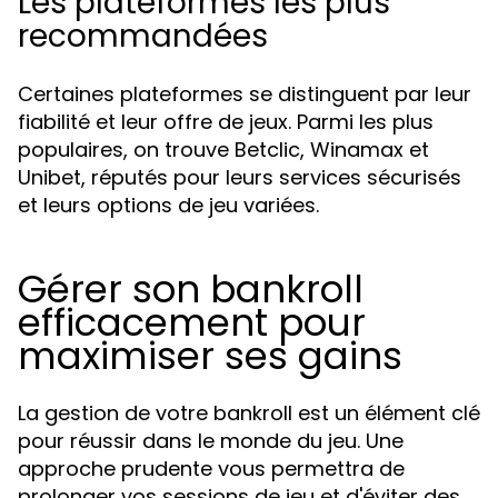
Les plateformes les plus
recommandées
Certaines plateformes se distinguent par leur
fiabilité et leur offre de jeux. Parmi les plus
populaires, on trouve Betclic, Winamax et
Unibet, réputés pour leurs services sécurisés
et leurs options de jeu variées.
Gérer son bankroll
efficacement pour
maximiser ses gains
La gestion de votre bankroll est un élément clé
pour réussir dans le monde du jeu. Une
approche prudente vous permettra de
prolonger vos sessions de jeu et d'éviter des