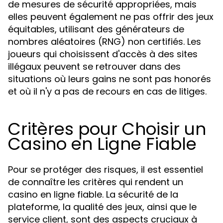
de mesures de sécurité appropriées, mais
elles peuvent également ne pas offrir des jeux
équitables, utilisant des générateurs de
nombres aléatoires (RNG) non certifiés. Les
joueurs qui choisissent d'accès à des sites
illégaux peuvent se retrouver dans des
situations où leurs gains ne sont pas honorés
et où il n'y a pas de recours en cas de litiges.
Critères pour Choisir un
Casino en Ligne Fiable
Pour se protéger des risques, il est essentiel
de connaître les critères qui rendent un
casino en ligne fiable. La sécurité de la
plateforme, la qualité des jeux, ainsi que le
service client, sont des aspects cruciaux à