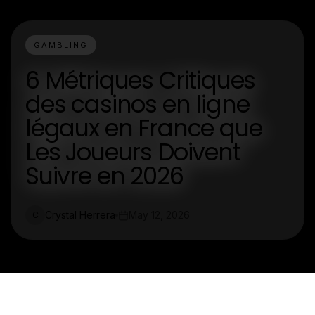
GAMBLING
6 Métriques Critiques
des casinos en ligne
légaux en France que
Les Joueurs Doivent
Suivre en 2026
Crystal Herrera
May 12, 2026
C