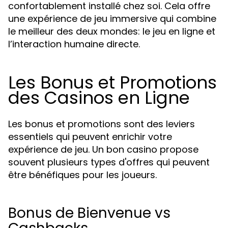
confortablement installé chez soi. Cela offre
une expérience de jeu immersive qui combine
le meilleur des deux mondes: le jeu en ligne et
l’interaction humaine directe.
Les Bonus et Promotions
des Casinos en Ligne
Les bonus et promotions sont des leviers
essentiels qui peuvent enrichir votre
expérience de jeu. Un bon casino propose
souvent plusieurs types d'offres qui peuvent
être bénéfiques pour les joueurs.
Bonus de Bienvenue vs