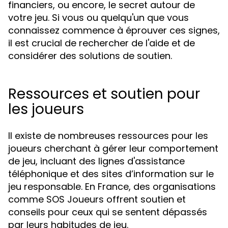
financiers, ou encore, le secret autour de
votre jeu. Si vous ou quelqu'un que vous
connaissez commence à éprouver ces signes,
il est crucial de rechercher de l'aide et de
considérer des solutions de soutien.
Ressources et soutien pour
les joueurs
Il existe de nombreuses ressources pour les
joueurs cherchant à gérer leur comportement
de jeu, incluant des lignes d'assistance
téléphonique et des sites d’information sur le
jeu responsable. En France, des organisations
comme SOS Joueurs offrent soutien et
conseils pour ceux qui se sentent dépassés
par leurs habitudes de jeu.