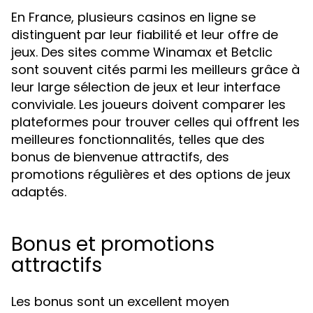
En France, plusieurs casinos en ligne se
distinguent par leur fiabilité et leur offre de
jeux. Des sites comme Winamax et Betclic
sont souvent cités parmi les meilleurs grâce à
leur large sélection de jeux et leur interface
conviviale. Les joueurs doivent comparer les
plateformes pour trouver celles qui offrent les
meilleures fonctionnalités, telles que des
bonus de bienvenue attractifs, des
promotions régulières et des options de jeux
adaptés.
Bonus et promotions
attractifs
Les bonus sont un excellent moyen