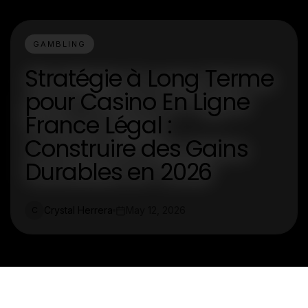
GAMBLING
Stratégie à Long Terme
pour Casino En Ligne
France Légal :
Construire des Gains
Durables en 2026
Crystal Herrera
May 12, 2026
C