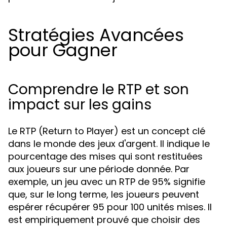
Stratégies Avancées
pour Gagner
Comprendre le RTP et son
impact sur les gains
Le RTP (Return to Player) est un concept clé
dans le monde des jeux d'argent. Il indique le
pourcentage des mises qui sont restituées
aux joueurs sur une période donnée. Par
exemple, un jeu avec un RTP de 95% signifie
que, sur le long terme, les joueurs peuvent
espérer récupérer 95 pour 100 unités mises. Il
est empiriquement prouvé que choisir des