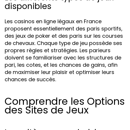
disponibles
Les casinos en ligne légaux en France
proposent essentiellement des paris sportifs,
des jeux de poker et des paris sur les courses
de chevaux. Chaque type de jeu possède ses
propres règles et stratégies. Les parieurs
doivent se familiariser avec les structures de
pari, les cotes, et les chances de gains, afin
de maximiser leur plaisir et optimiser leurs
chances de succès.
Comprendre les Options
des Sites de Jeux