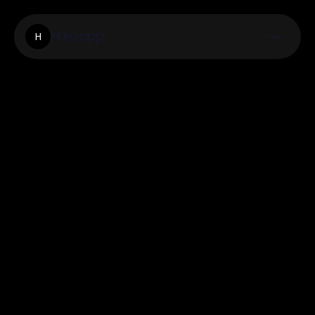
Huroapp
H