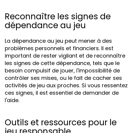
Reconnaître les signes de
dépendance au jeu
La dépendance au jeu peut mener à des
problèmes personnels et financiers. Il est
important de rester vigilant et de reconnaître
les signes de cette dépendance, tels que le
besoin compulsif de jouer, l'impossibilité de
contrôler ses mises, ou le fait de cacher ses
activités de jeu aux proches. Si vous ressentez
ces signes, il est essentiel de demander de
l'aide.
Outils et ressources pour le
jeu responsable