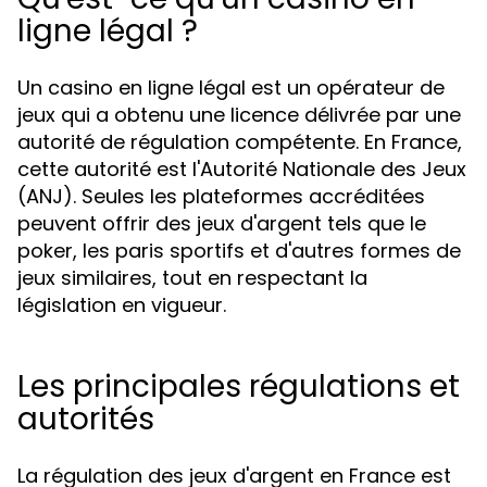
ligne légal ?
Un casino en ligne légal est un opérateur de
jeux qui a obtenu une licence délivrée par une
autorité de régulation compétente. En France,
cette autorité est l'Autorité Nationale des Jeux
(ANJ). Seules les plateformes accréditées
peuvent offrir des jeux d'argent tels que le
poker, les paris sportifs et d'autres formes de
jeux similaires, tout en respectant la
législation en vigueur.
Les principales régulations et
autorités
La régulation des jeux d'argent en France est