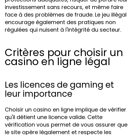
investissement sans recours, et même faire
face à des problèmes de fraude. Le jeu illégal
encourage également des pratiques non
régulées qui nuisent à l'intégrité du secteur.
Critères pour choisir un
casino en ligne légal
Les licences de gaming et
leur importance
Choisir un casino en ligne implique de vérifier
qu'il détient une licence valide. Cette
vérification vous permet de vous assurer que
le site opère légalement et respecte les