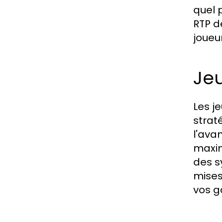
quel 
RTP d
joueu
Jeu
Les j
strat
l'ava
maxim
des s
mises
vos g