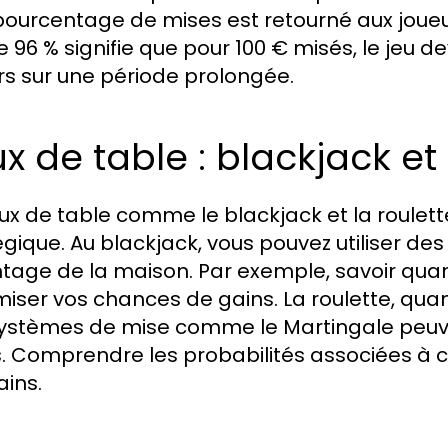
pourcentage de mises est retourné aux joueu
e 96 % signifie que pour 100 € misés, le jeu 
rs sur une période prolongée.
x de table : blackjack et
eux de table comme le blackjack et la roulett
égique. Au blackjack, vous pouvez utiliser de
ntage de la maison. Par exemple, savoir qua
iser vos chances de gains. La roulette, quant
ystèmes de mise comme le Martingale peuve
. Comprendre les probabilités associées à 
ains.