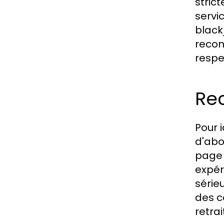
stric
servi
blackj
recon
respe
Rec
Pour i
d'abor
page 
expér
série
des c
retrai