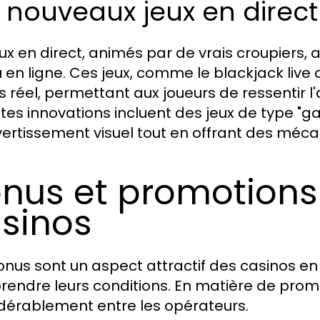
 nouveaux jeux en direct
eux en direct, animés par de vrais croupiers,
 en ligne. Ces jeux, comme le blackjack live ou
 réel, permettant aux joueurs de ressentir l
tes innovations incluent des jeux de type "
vertissement visuel tout en offrant des méc
nus et promotions
sinos
onus sont un aspect attractif des casinos en l
endre leurs conditions. En matière de promot
dérablement entre les opérateurs.