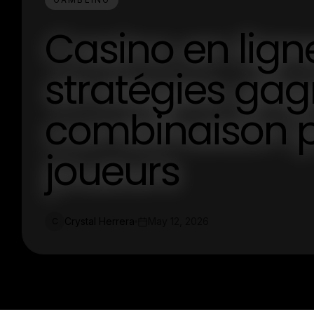
Casino en lign
stratégies gag
combinaison p
joueurs
Crystal Herrera
May 12, 2026
C