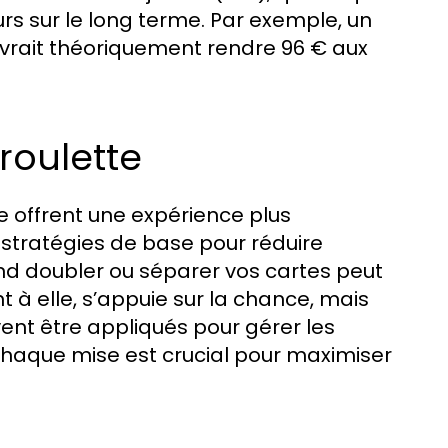
rs sur le long terme. Par exemple, un
devrait théoriquement rendre 96 € aux
 roulette
e offrent une expérience plus
s stratégies de base pour réduire
nd doubler ou séparer vos cartes peut
 à elle, s’appuie sur la chance, mais
nt être appliqués pour gérer les
chaque mise est crucial pour maximiser