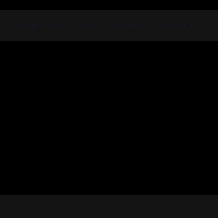
Home Page
News
About Us
Contact us